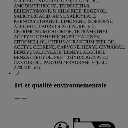
ALCOHOL, STEARETH-100, LINALOOL,
AMODIMETHICONE, TRIDECETH-6,
BEHENTRIMONIUM
CHLORIDE, EUGENOL,
SALICYLIC ACID, AMYL SALICYLATE,
PHENOXYETHANOL, LIMONENE, ISOPROPYL
ALCOHOL, LAURETH-23, LAURETH-4,
CETRIMONIUM CHLORIDE, TETRAMETHYL
ACETYLOCTAHYDRONAPHTHALENES,
CITRONELLOL, CITRUS AURANTIUM PEEL OIL,
ACETYL CEDRENE,
CARVONE, HEXYL CINNAMAL,
BENZYL SALICYLATE, BENZYL ALCOHOL,
BENZALDEHYDE, PEG-40 HYDROGENATED
CASTOR OIL, PARFUM / FRAGRANCE
(F.I.L.
Z70081025/1).
Tri et qualité environnementale