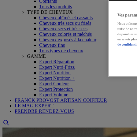
Coiffants
Tous les produits
TYPE DE CHEVEUX
Vos paramè
Cheveux abîmés et cassants
Cheveux très secs ou frisés
Nous utilisons
Cheveux secs et très secs
trafic de notr
Cheveux colorés et méchés
disponibles s
Cheveux exposés à la chaleur
en savoir plu
Cheveux fins
de confidenti
Tous types de cheveux
GAMME
Expert Réparation
Expert Nutri-Frizz
Expert Nutrition
Expert Nutrition +
Expert Couleur
Expert Protection
Expert Volume
FRANCK PROVOST ARTISAN COIFFEUR
LE MAG EXPERT
PRENDRE RENDEZ-VOUS