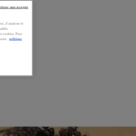
tinuer sans accepter
ur, d’analyser le
alités
es cookies. Pour
 notre
politique