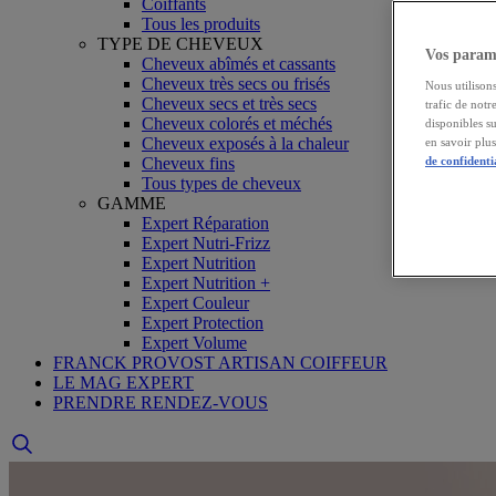
Coiffants
Tous les produits
TYPE DE CHEVEUX
Vos paramè
Cheveux abîmés et cassants
Cheveux très secs ou frisés
Nous utilisons
Cheveux secs et très secs
trafic de notr
Cheveux colorés et méchés
disponibles s
Cheveux exposés à la chaleur
en savoir plu
Cheveux fins
de confidenti
Tous types de cheveux
GAMME
Expert Réparation
Expert Nutri-Frizz
Expert Nutrition
Expert Nutrition +
Expert Couleur
Expert Protection
Expert Volume
FRANCK PROVOST ARTISAN COIFFEUR
LE MAG EXPERT
PRENDRE RENDEZ-VOUS