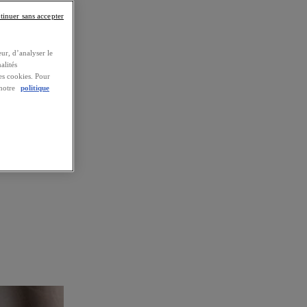
tinuer sans accepter
ur, d’analyser le
alités
es cookies. Pour
 notre
politique