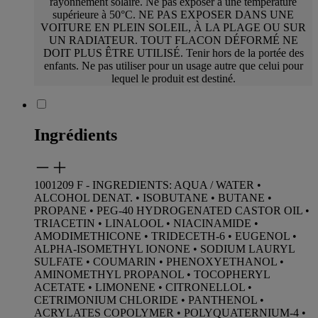
rayonnement solaire. Ne pas exposer à une température
supérieure à 50°C.
NE PAS EXPOSER DANS UNE
VOITURE EN PLEIN SOLEIL, À LA PLAGE OU SUR
UN RADIATEUR. TOUT FLACON DÉFORMÉ NE
DOIT PLUS ÊTRE UTILISÉ. Tenir hors
de la portée des
enfants. Ne pas utiliser pour un usage autre que celui pour
lequel le produit est destiné.
Ingrédients
1001209 F - INGREDIENTS: AQUA / WATER •
ALCOHOL DENAT. • ISOBUTANE • BUTANE •
PROPANE • PEG-40 HYDROGENATED CASTOR OIL •
TRIACETIN • LINALOOL • NIACINAMIDE •
AMODIMETHICONE • TRIDECETH-6 • EUGENOL •
ALPHA-ISOMETHYL IONONE • SODIUM LAURYL
SULFATE • COUMARIN • PHENOXYETHANOL •
AMINOMETHYL PROPANOL • TOCOPHERYL
ACETATE • LIMONENE • CITRONELLOL •
CETRIMONIUM CHLORIDE • PANTHENOL •
ACRYLATES COPOLYMER • POLYQUATERNIUM-4 •