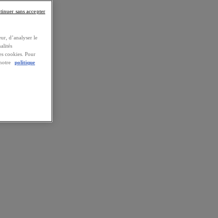
tinuer sans accepter
ur, d’analyser le
alités
es cookies. Pour
 notre
politique