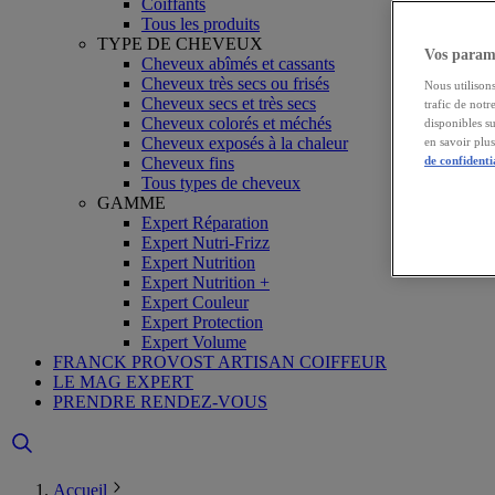
Coiffants
Tous les produits
TYPE DE CHEVEUX
Vos paramè
Cheveux abîmés et cassants
Cheveux très secs ou frisés
Nous utilisons
Cheveux secs et très secs
trafic de notr
Cheveux colorés et méchés
disponibles s
Cheveux exposés à la chaleur
en savoir plu
Cheveux fins
de confidenti
Tous types de cheveux
GAMME
Expert Réparation
Expert Nutri-Frizz
Expert Nutrition
Expert Nutrition +
Expert Couleur
Expert Protection
Expert Volume
FRANCK PROVOST ARTISAN COIFFEUR
LE MAG EXPERT
PRENDRE RENDEZ-VOUS
Accueil