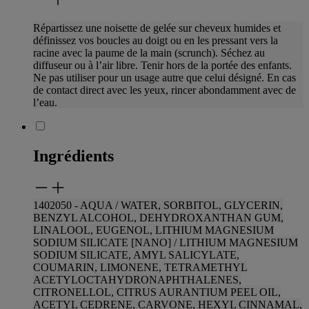
Répartissez une noisette de gelée sur cheveux humides et
définissez vos boucles au doigt ou en les pressant vers la
racine avec la paume de la main (scrunch). Séchez au
diffuseur ou à l’air libre. Tenir hors de la portée des enfants.
Ne pas utiliser pour un usage autre que celui désigné. En cas
de contact direct avec les yeux, rincer abondamment avec de
l’eau.
Ingrédients
1402050 - AQUA / WATER, SORBITOL, GLYCERIN,
BENZYL ALCOHOL, DEHYDROXANTHAN GUM,
LINALOOL, EUGENOL, LITHIUM MAGNESIUM
SODIUM
SILICATE [NANO] / LITHIUM MAGNESIUM
SODIUM SILICATE, AMYL SALICYLATE,
COUMARIN, LIMONENE, TETRAMETHYL
ACETYLOCTAHYDRONAPHTHALENES,
CITRONELLOL, CITRUS AURANTIUM PEEL OIL,
ACETYL CEDRENE, CARVONE, HEXYL CINNAMAL,