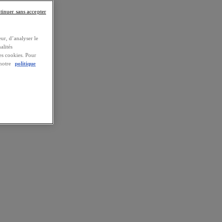
tinuer sans accepter
ur, d’analyser le
alités
es cookies. Pour
 notre
politique