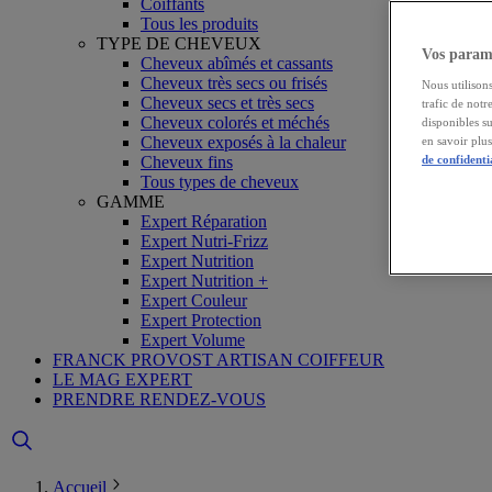
Coiffants
Tous les produits
TYPE DE CHEVEUX
Vos paramè
Cheveux abîmés et cassants
Cheveux très secs ou frisés
Nous utilisons
Cheveux secs et très secs
trafic de notr
Cheveux colorés et méchés
disponibles s
Cheveux exposés à la chaleur
en savoir plu
Cheveux fins
de confidenti
Tous types de cheveux
GAMME
Expert Réparation
Expert Nutri-Frizz
Expert Nutrition
Expert Nutrition +
Expert Couleur
Expert Protection
Expert Volume
FRANCK PROVOST ARTISAN COIFFEUR
LE MAG EXPERT
PRENDRE RENDEZ-VOUS
Accueil