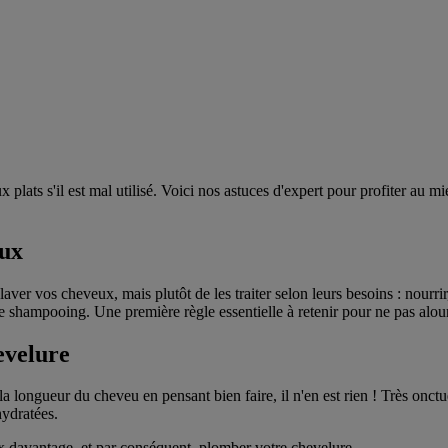
plats s'il est mal utilisé. Voici nos astuces d'expert pour profiter au m
eux
 vos cheveux, mais plutôt de les traiter selon leurs besoins : nourrir, pu
e shampooing. Une première règle essentielle à retenir pour ne pas alou
evelure
longueur du cheveu en pensant bien faire, il n'en est rien ! Très onctue
hydratées.
veux davantage, et par conséquent, plomber votre chevelure.