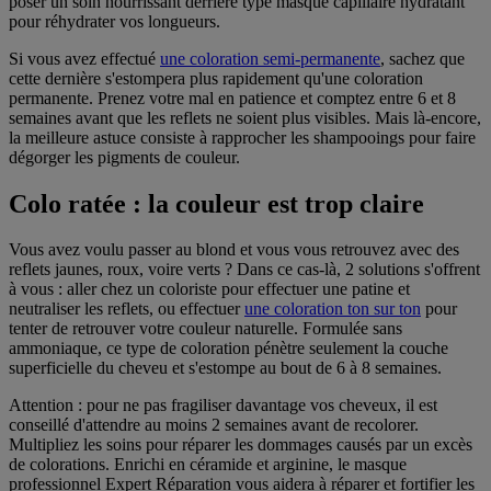
poser un soin nourrissant derrière type masque capillaire hydratant
pour réhydrater vos longueurs.
Si vous avez effectué
une coloration semi-permanente
, sachez que
cette dernière s'estompera plus rapidement qu'une coloration
permanente. Prenez votre mal en patience et comptez entre 6 et 8
semaines avant que les reflets ne soient plus visibles. Mais là-encore,
la meilleure astuce consiste à rapprocher les shampooings pour faire
dégorger les pigments de couleur.
Colo ratée : la couleur est trop claire
Vous avez voulu passer au blond et vous vous retrouvez avec des
reflets jaunes, roux, voire verts ? Dans ce cas-là, 2 solutions s'offrent
à vous : aller chez un coloriste pour effectuer une patine et
neutraliser les reflets, ou effectuer
une coloration ton sur ton
pour
tenter de retrouver votre couleur naturelle. Formulée sans
ammoniaque, ce type de coloration pénètre seulement la couche
superficielle du cheveu et s'estompe au bout de 6 à 8 semaines.
Attention : pour ne pas fragiliser davantage vos cheveux, il est
conseillé d'attendre au moins 2 semaines avant de recolorer.
Multipliez les soins pour réparer les dommages causés par un excès
de colorations. Enrichi en céramide et arginine, le masque
professionnel Expert Réparation vous aidera à réparer et fortifier les