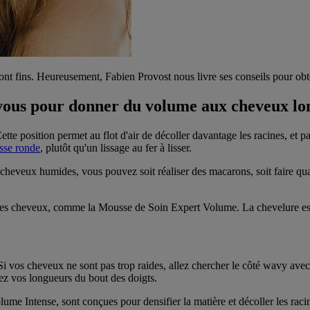
sont fins. Heureusement, Fabien Provost nous livre ses conseils pour obt
-vous pour donner du volume aux cheveux lo
 Cette position permet au flot d'air de décoller davantage les racines, e
sse ronde
, plutôt qu'un lissage au fer à lisser.
 cheveux humides, vous pouvez soit réaliser des macarons, soit faire qua
er les cheveux, comme la Mousse de Soin Expert Volume. La chevelure es
. Si vos cheveux ne sont pas trop raides, allez chercher le côté wavy a
sez vos longueurs du bout des doigts.
 Intense, sont conçues pour densifier la matière et décoller les racine