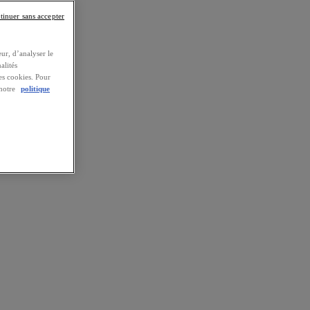
tinuer sans accepter
ur, d’analyser le
alités
es cookies. Pour
 notre
politique