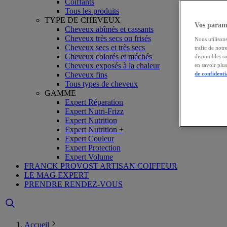
Coiffants
Tous les produits
TYPE DE CHEVEUX
Vos paramè
Cheveux abîmés et cassants
Cheveux très secs ou frisés
Nous utilisons
Cheveux secs et très secs
trafic de notr
Cheveux colorés et méchés
disponibles s
Cheveux exposés à la chaleur
en savoir plu
Cheveux fins
de confidenti
Tous types de cheveux
GAMME
Expert Réparation
Expert Nutri-Frizz
Expert Nutrition
Expert Nutrition +
Expert Couleur
Expert Protection
Expert Volume
FRANCK PROVOST ARTISAN COIFFEUR
LE MAG EXPERT
PRENDRE RENDEZ-VOUS
Accueil