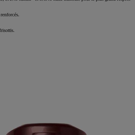
 renforcés.
isottis.