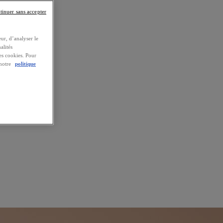
tinuer sans accepter
ur, d’analyser le
alités
es cookies. Pour
 notre
politique