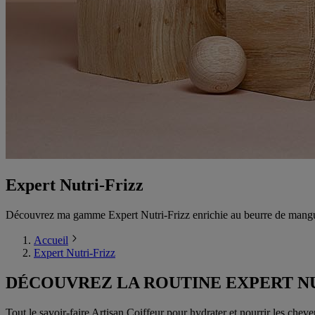
Expert Nutri-Frizz
Découvrez ma gamme Expert Nutri-Frizz enrichie au beurre de mangue. Sa
Accueil
Expert Nutri-Frizz
DÉCOUVREZ LA ROUTINE EXPERT NU
Tout le savoir-faire Artisan Coiffeur pour hydrater et nourrir les chev