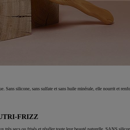
ns silicone, sans sulfate et sans huile minérale, elle nourrit et renfo
TRI-FRIZZ
eux très secs ou frisés et révéler toute leur beauté naturelle. SANS sil