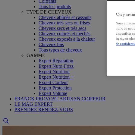
Coiffants
Tous les produits
TYPE DE CHEVEUX
Vos paramè
Cheveux abîmés et cassants
Cheveux très secs ou frisés
Nous utilisons
Cheveux secs et très secs
trafic de notr
Cheveux colorés et méchés
disponibles s
Cheveux exposés à la chaleur
en savoir plu
Cheveux fins
de confidenti
Tous types de cheveux
GAMME
Expert Réparation
Expert Nutri-Frizz
Expert Nutrition
Expert Nutrition +
Expert Couleur
Expert Protection
Expert Volume
FRANCK PROVOST ARTISAN COIFFEUR
LE MAG EXPERT
PRENDRE RENDEZ-VOUS