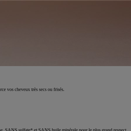
rce vos cheveux très secs ou frisés.
icone, SANS sulfate* et SANS huile minérale pour le plus grand respect