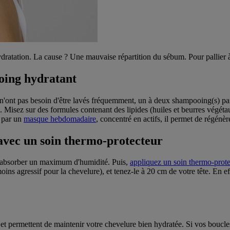
ratation. La cause ? Une mauvaise répartition du sébum. Pour pallier à c
oing hydratant
 n'ont pas besoin d'être lavés fréquemment, un à deux shampooing(s) par s
n. Misez sur des formules contenant des lipides (huiles et beurres végé
e par un
masque hebdomadaire
, concentré en actifs, il permet de régénère
 avec un soin thermo-protecteur
r absorber un maximum d'humidité. Puis,
appliquez un soin thermo-prote
s agressif pour la chevelure), et tenez-le à 20 cm de votre tête. En eff
t permettent de maintenir votre chevelure bien hydratée. Si vos boucles 