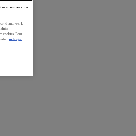
tinuer sans accepter
ur, d’analyser le
alités
es cookies. Pour
 notre
politique