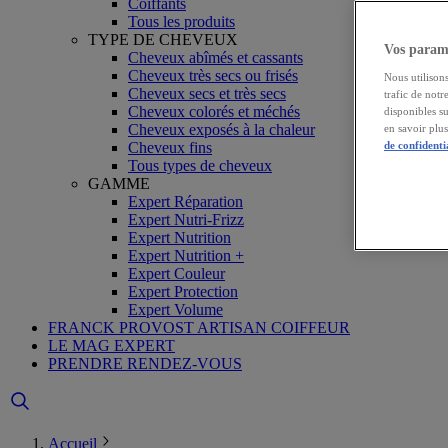
Coiffants
Tous les produits
TYPE DE CHEVEUX
Vos paramè
Cheveux abîmés et cassants
Cheveux très secs ou frisés
Nous utilisons
Cheveux secs et très secs
trafic de notr
Cheveux colorés et méchés
disponibles s
Cheveux exposés à la chaleur
en savoir plu
Cheveux fins
de confidenti
Tous types de cheveux
GAMME
Expert Réparation
Expert Nutri-Frizz
Expert Nutrition
Expert Nutrition +
Expert Couleur
Expert Protection
Expert Volume
FRANCK PROVOST ARTISAN COIFFEUR
LE MAG EXPERT
PRENDRE RENDEZ-VOUS
Accueil