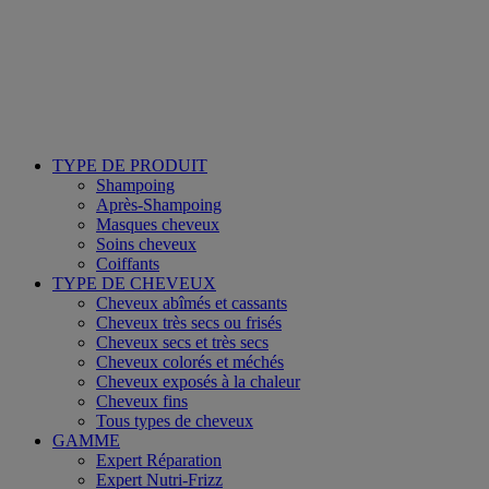
TYPE DE PRODUIT
Shampoing
Après-Shampoing
Masques cheveux
Soins cheveux
Coiffants
TYPE DE CHEVEUX
Cheveux abîmés et cassants
Cheveux très secs ou frisés
Cheveux secs et très secs
Cheveux colorés et méchés
Cheveux exposés à la chaleur
Cheveux fins
Tous types de cheveux
GAMME
Expert Réparation
Expert Nutri-Frizz