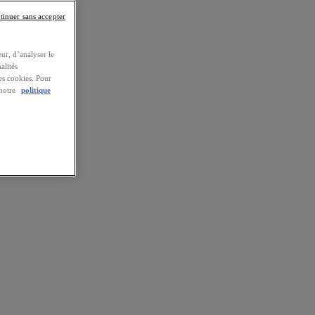
tinuer sans accepter
ur, d’analyser le
alités
es cookies. Pour
 notre
politique