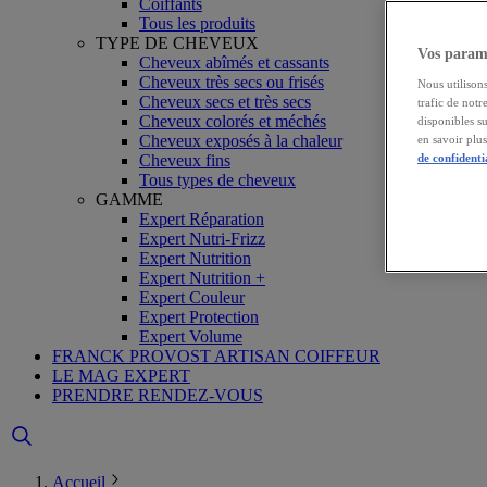
Coiffants
Tous les produits
TYPE DE CHEVEUX
Vos paramè
Cheveux abîmés et cassants
Cheveux très secs ou frisés
Nous utilisons
Cheveux secs et très secs
trafic de notr
Cheveux colorés et méchés
disponibles s
Cheveux exposés à la chaleur
en savoir plu
Cheveux fins
de confidenti
Tous types de cheveux
GAMME
Expert Réparation
Expert Nutri-Frizz
Expert Nutrition
Expert Nutrition +
Expert Couleur
Expert Protection
Expert Volume
FRANCK PROVOST ARTISAN COIFFEUR
LE MAG EXPERT
PRENDRE RENDEZ-VOUS
Accueil