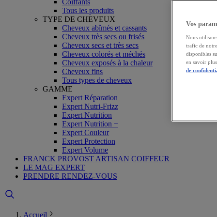
Coiffants
Tous les produits
TYPE DE CHEVEUX
Vos paramè
Cheveux abîmés et cassants
Cheveux très secs ou frisés
Nous utilisons
Cheveux secs et très secs
trafic de notr
Cheveux colorés et méchés
disponibles s
Cheveux exposés à la chaleur
en savoir plu
Cheveux fins
de confidenti
Tous types de cheveux
GAMME
Expert Réparation
Expert Nutri-Frizz
Expert Nutrition
Expert Nutrition +
Expert Couleur
Expert Protection
Expert Volume
FRANCK PROVOST ARTISAN COIFFEUR
LE MAG EXPERT
PRENDRE RENDEZ-VOUS
Accueil