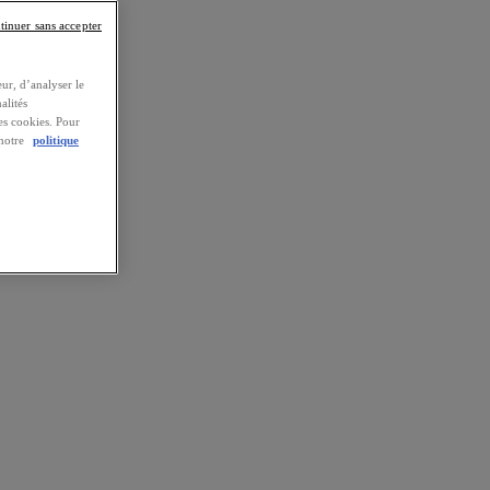
tinuer sans accepter
ur, d’analyser le
alités
es cookies. Pour
 notre
politique