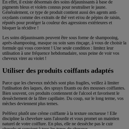
En effet, il existe désormais des soins déjaunissants à base de
pigments bleus et violets connus pour neutraliser le jaune.
Généralement, ce type de produit contient aussi des agents anti-
oxydants comme des extraits de thé vert et/ou de pépins de raisin,
réputés pour protéger la couleur des agressions extérieures et
bloquer la récidive !
Les soins déjaunissants peuvent être sous forme de shampooing,
après-shampooing, masque ou soin sans rinçage, à vous de choisir la
formule qui vous convient ! Une seule condition : limitez leur
utilisation à une fréquence hebdomadaire, sous peine de voir vos
cheveux virer au violet !
Utiliser des produits coiffants adaptés
Parce que les cheveux méchés sont plus fragiles, veillez à limiter
l'utilisation des laques, des sprays fixants ou des mousses coiffantes.
Bien souvent, ces produits contiennent de l'alcool et favorisent le
dessèchement de la fibre capillaire. Du coup, sur le long terme, vos
mèches deviennent plus ternes.
Préférez plutôt une crème coiffante à la texture onctueuse ! Elle
discipline la chevelure sans l'alourdir et vous promet un maintien
naturel de votre coiffure. En plus, elle ne dessèche pas le cuir
chevelu et convient à tous les types de cheveux.