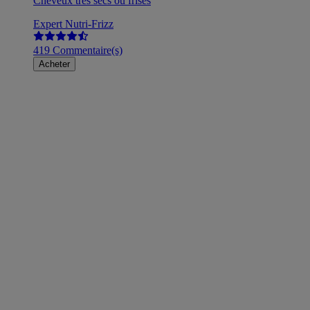
Cheveux très secs ou frisés
Expert Nutri-Frizz
419 Commentaire(s)
Acheter