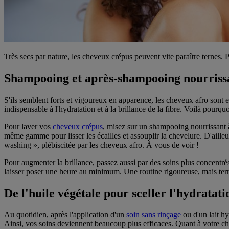
Très secs par nature, les cheveux crépus peuvent vite paraître ternes. Pou
Shampooing et après-shampooing nourrissant
S'ils semblent forts et vigoureux en apparence, les cheveux afro sont en
indispensable à l'hydratation et à la brillance de la fibre. Voilà pourqu
Pour laver vos
cheveux crépus
, misez sur un shampooing nourrissant 
même gamme pour lisser les écailles et assouplir la chevelure. D'aill
washing », plébiscitée par les cheveux afro. À vous de voir !
Pour augmenter la brillance, passez aussi par des soins plus concentrés
laisser poser une heure au minimum. Une routine rigoureuse, mais terr
De l'huile végétale pour sceller l'hydratati
Au quotidien, après l'application d'un
soin sans rinçage
ou d'un lait hy
Ainsi, vos soins deviennent beaucoup plus efficaces. Quant à votre chev