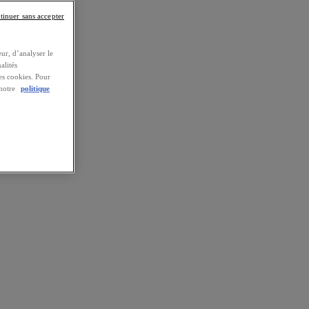
tinuer sans accepter
ur, d’analyser le
alités
es cookies. Pour
 notre
politique