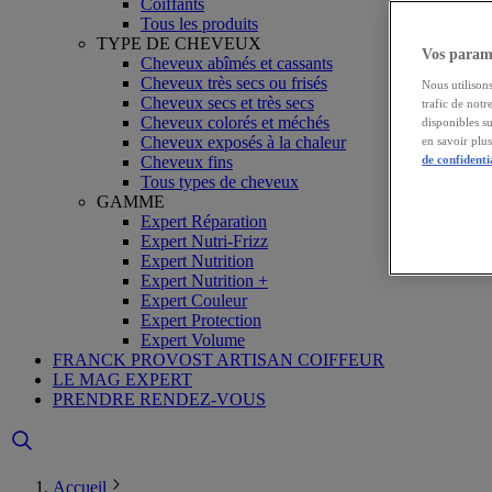
Coiffants
Tous les produits
TYPE DE CHEVEUX
Vos paramè
Cheveux abîmés et cassants
Cheveux très secs ou frisés
Nous utilisons
Cheveux secs et très secs
trafic de notr
Cheveux colorés et méchés
disponibles s
Cheveux exposés à la chaleur
en savoir plu
Cheveux fins
de confidenti
Tous types de cheveux
GAMME
Expert Réparation
Expert Nutri-Frizz
Expert Nutrition
Expert Nutrition +
Expert Couleur
Expert Protection
Expert Volume
FRANCK PROVOST ARTISAN COIFFEUR
LE MAG EXPERT
PRENDRE RENDEZ-VOUS
Accueil