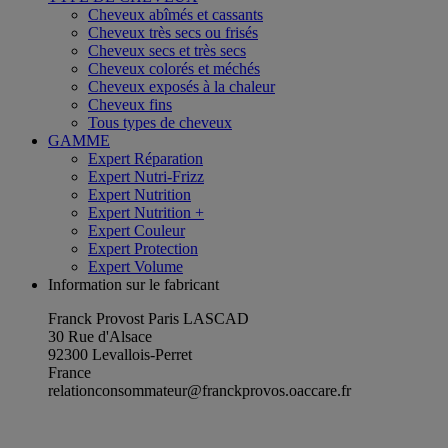
Cheveux abîmés et cassants
Cheveux très secs ou frisés
Cheveux secs et très secs
Cheveux colorés et méchés
Cheveux exposés à la chaleur
Cheveux fins
Tous types de cheveux
GAMME
Expert Réparation
Expert Nutri-Frizz
Expert Nutrition
Expert Nutrition +
Expert Couleur
Expert Protection
Expert Volume
Information sur le fabricant
Franck Provost Paris LASCAD
30 Rue d'Alsace
92300 Levallois-Perret
France
relationconsommateur@franckprovos.oaccare.fr