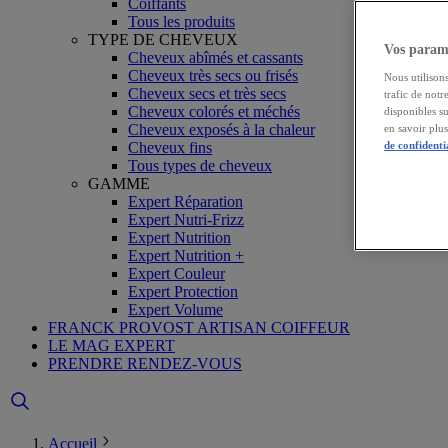
Coiffants
Tous les produits
TYPE DE CHEVEUX
Vos paramè
Cheveux abîmés et cassants
Cheveux très secs ou frisés
Nous utilisons
Cheveux secs et très secs
trafic de notr
Cheveux colorés et méchés
disponibles s
Cheveux exposés à la chaleur
en savoir plu
Cheveux fins
de confidenti
Tous types de cheveux
GAMME
Expert Réparation
Expert Nutri-Frizz
Expert Nutrition
Expert Nutrition +
Expert Couleur
Expert Protection
Expert Volume
FRANCK PROVOST ARTISAN COIFFEUR
LE MAG EXPERT
PRENDRE RENDEZ-VOUS
Accueil