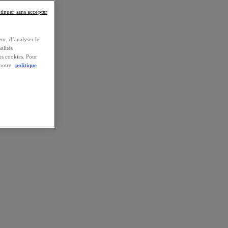
tinuer sans accepter
ur, d’analyser le
alités
es cookies. Pour
 notre
politique