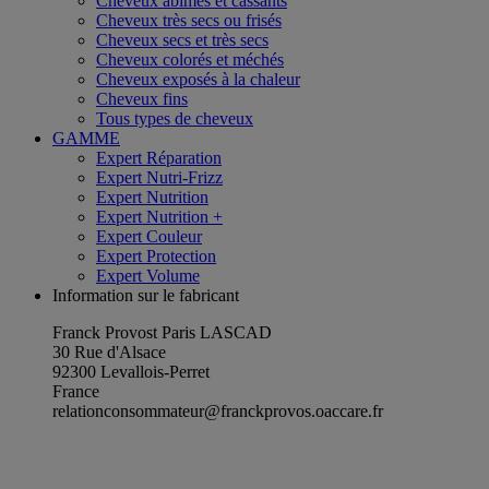
Cheveux abîmés et cassants
Cheveux très secs ou frisés
Cheveux secs et très secs
Cheveux colorés et méchés
Cheveux exposés à la chaleur
Cheveux fins
Tous types de cheveux
GAMME
Expert Réparation
Expert Nutri-Frizz
Expert Nutrition
Expert Nutrition +
Expert Couleur
Expert Protection
Expert Volume
Information sur le fabricant
Franck Provost Paris LASCAD
30 Rue d'Alsace
92300 Levallois-Perret
France
relationconsommateur@franckprovos.oaccare.fr