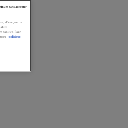
tinuer sans accepter
ur, d’analyser le
alités
es cookies. Pour
 notre
politique