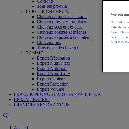
Coiffants
Tous les produits
TYPE DE CHEVEUX
Vos paramè
Cheveux abîmés et cassants
Cheveux très secs ou frisés
Nous utilisons
Cheveux secs et très secs
trafic de notr
Cheveux colorés et méchés
disponibles s
Cheveux exposés à la chaleur
en savoir plu
Cheveux fins
de confidenti
Tous types de cheveux
GAMME
Expert Réparation
Expert Nutri-Frizz
Expert Nutrition
Expert Nutrition +
Expert Couleur
Expert Protection
Expert Volume
FRANCK PROVOST ARTISAN COIFFEUR
LE MAG EXPERT
PRENDRE RENDEZ-VOUS
Accueil