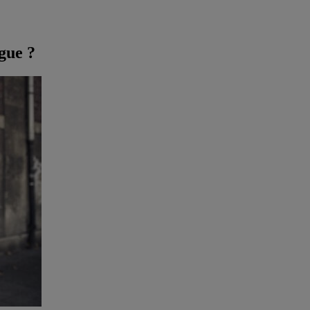
gue ?