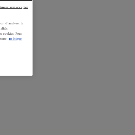
tinuer sans accepter
ur, d’analyser le
alités
es cookies. Pour
 notre
politique