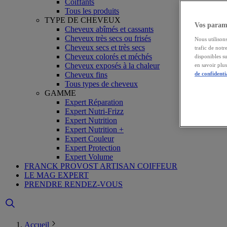
Coiffants
Tous les produits
TYPE DE CHEVEUX
Vos paramè
Cheveux abîmés et cassants
Cheveux très secs ou frisés
Nous utilisons
Cheveux secs et très secs
trafic de notr
Cheveux colorés et méchés
disponibles s
Cheveux exposés à la chaleur
en savoir plu
Cheveux fins
de confidenti
Tous types de cheveux
GAMME
Expert Réparation
Expert Nutri-Frizz
Expert Nutrition
Expert Nutrition +
Expert Couleur
Expert Protection
Expert Volume
FRANCK PROVOST ARTISAN COIFFEUR
LE MAG EXPERT
PRENDRE RENDEZ-VOUS
Accueil