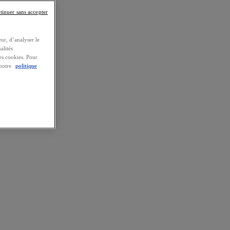
tinuer sans accepter
ur, d’analyser le
alités
es cookies. Pour
 notre
politique