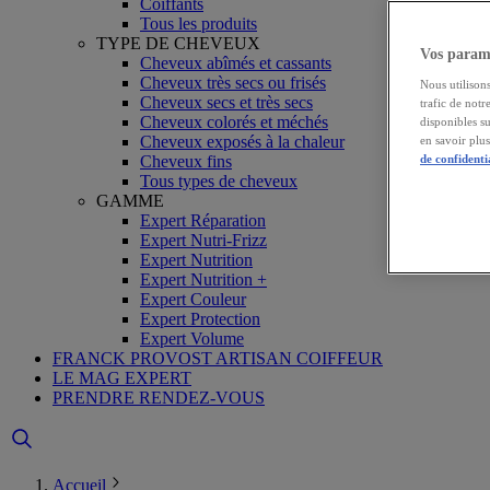
Coiffants
Tous les produits
TYPE DE CHEVEUX
Vos paramè
Cheveux abîmés et cassants
Cheveux très secs ou frisés
Nous utilisons
Cheveux secs et très secs
trafic de notr
Cheveux colorés et méchés
disponibles s
Cheveux exposés à la chaleur
en savoir plu
Cheveux fins
de confidenti
Tous types de cheveux
GAMME
Expert Réparation
Expert Nutri-Frizz
Expert Nutrition
Expert Nutrition +
Expert Couleur
Expert Protection
Expert Volume
FRANCK PROVOST ARTISAN COIFFEUR
LE MAG EXPERT
PRENDRE RENDEZ-VOUS
Accueil