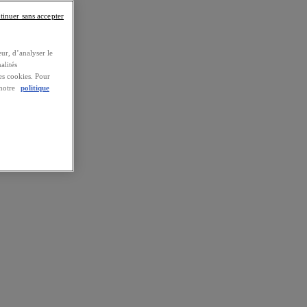
tinuer sans accepter
ur, d’analyser le
alités
es cookies. Pour
 notre
politique