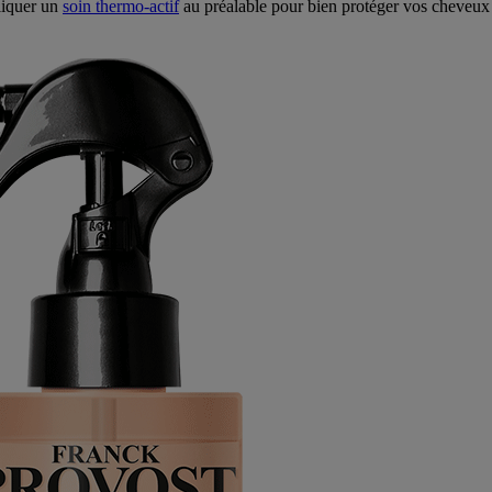
liquer un
soin thermo-actif
au préalable pour bien protéger vos cheveux c