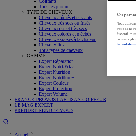
Coiffants
Tous les produits
TYPE DE CHEVEUX
Vos paramè
Cheveux abîmés et cassants
Cheveux très secs ou frisés
Nous utilisons
Cheveux secs et très secs
trafic de notr
Cheveux colorés et méchés
disponibles s
Cheveux exposés à la chaleur
en savoir plu
Cheveux fins
de confidenti
Tous types de cheveux
GAMME
Expert Réparation
Expert Nutri-Frizz
Expert Nutrition
Expert Nutrition +
Expert Couleur
Expert Protection
Expert Volume
FRANCK PROVOST ARTISAN COIFFEUR
LE MAG EXPERT
PRENDRE RENDEZ-VOUS
Accueil