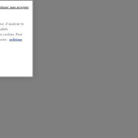
tinuer sans accepter
ur, d’analyser le
alités
es cookies. Pour
 notre
politique