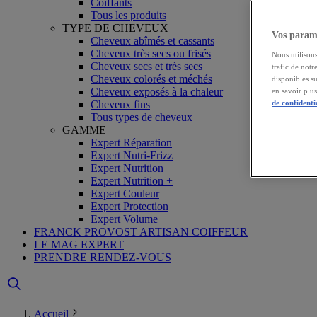
Coiffants
Tous les produits
TYPE DE CHEVEUX
Vos paramè
Cheveux abîmés et cassants
Cheveux très secs ou frisés
Nous utilisons
Cheveux secs et très secs
trafic de notr
Cheveux colorés et méchés
disponibles s
Cheveux exposés à la chaleur
en savoir plu
Cheveux fins
de confidenti
Tous types de cheveux
GAMME
Expert Réparation
Expert Nutri-Frizz
Expert Nutrition
Expert Nutrition +
Expert Couleur
Expert Protection
Expert Volume
FRANCK PROVOST ARTISAN COIFFEUR
LE MAG EXPERT
PRENDRE RENDEZ-VOUS
Accueil