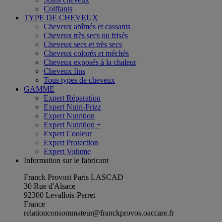
Coiffants
TYPE DE CHEVEUX
Cheveux abîmés et cassants
Cheveux très secs ou frisés
Cheveux secs et très secs
Cheveux colorés et méchés
Cheveux exposés à la chaleur
Cheveux fins
Tous types de cheveux
GAMME
Expert Réparation
Expert Nutri-Frizz
Expert Nutrition
Expert Nutrition +
Expert Couleur
Expert Protection
Expert Volume
Information sur le fabricant
Franck Provost Paris LASCAD
30 Rue d'Alsace
92300 Levallois-Perret
France
relationconsommateur@franckprovos.oaccare.fr